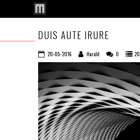
DUIS AUTE IRURE
20-05-2016
Harald
0
20